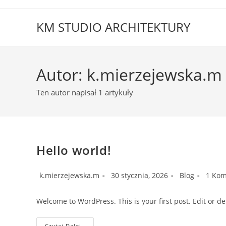
Skip
to
KM STUDIO ARCHITEKTURY
content
Autor:
k.mierzejewska.m
Ten autor napisał 1 artykuły
Hello world!
Post
Post
Post
Post
k.mierzejewska.m
30 stycznia, 2026
Blog
1 Kom
author:
published:
category:
comme
Welcome to WordPress. This is your first post. Edit or dele
Hello
Czytaj Dalej